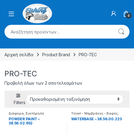
Skip to navigation
Skip to content
0
Αναζήτηση για:
Αρχική σελίδα
Product Brand
PRO-TEC
PRO-TEC
Προβολή όλων των 2 αποτελεσμάτων
Filters
Διάφορα
,
Συντήρηση
Tinsel - Μεμβράνες - Βαφές
,
Διάφορα
POWDER PAINT –
WATERBASE – 38.56.00.223
38.56.02.652