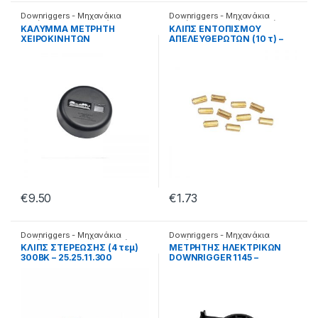
Downriggers - Μηχανάκια
Downriggers - Μηχανάκια
καθέτης
,
Ανταλλακτικά
καθέτης
,
Αξεσουάρ καθετής
KΑΛΥΜΜΑ ΜΕΤΡΗΤΗ
KΛΙΠΣ ΕΝΤΟΠΙΣΜΟΥ
ΧΕΙΡΟΚΙΝΗΤΩΝ
ΑΠΕΛΕΥΘΕΡΩΤΩΝ (10 τ) –
DOWNRIGGER 1024 –
1007 – 25.25.05.008
25.25.05.014
€
9.50
€
1.73
Downriggers - Μηχανάκια
Downriggers - Μηχανάκια
καθέτης
,
Αξεσουάρ καθετής
καθέτης
,
Ανταλλακτικά
KΛΙΠΣ ΣΤΕΡΕΩΣΗΣ (4 τεμ)
MΕΤΡΗΤΗΣ ΗΛΕΚΤΡΙΚΩΝ
300ΒΚ – 25.25.11.300
DOWNRIGGER 1145 –
25.25.05.020