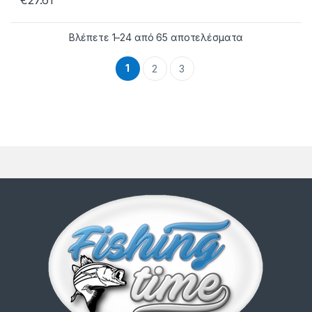
€
27.61
Βλέπετε 1–24 από 65 αποτελέσματα
1
2
3