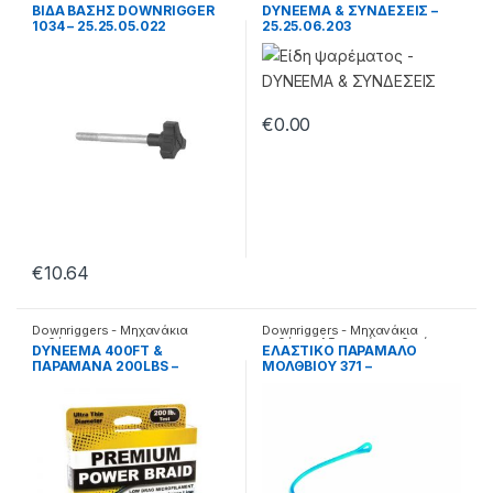
καθέτης
,
Ανταλλακτικά
καθέτης
,
Αξεσουάρ καθετής
BΙΔΑ ΒΑΣΗΣ DOWNRIGGER
DYNEEMA & ΣΥΝΔΕΣΕΙΣ –
1034 – 25.25.05.022
25.25.06.203
€
0.00
€
10.64
Downriggers - Μηχανάκια
Downriggers - Μηχανάκια
καθέτης
καθέτης
,
Αξεσουάρ καθετής
DYNEEMA 400FT &
EΛΑΣΤΙΚΟ ΠΑΡΑΜΑΛΟ
ΠΑΡΑΜΑΝΑ 200LBS –
ΜΟΛΘΒΙΟΥ 371 –
25.25.06.202
25.25.04.371