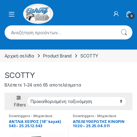
Skip to navigation
Skip to content
0
Αναζήτηση για:
Αρχική σελίδα
Product Brand
SCOTTY
SCOTTY
Βλέπετε 1–24 από 65 αποτελέσματα
Filters
Downriggers - Μηχανάκια
Downriggers - Μηχανάκια
καθέτης
,
Αξεσουάρ καθετής
καθέτης
,
Απελευθερωτές
AΝΤΛΙΑ ΧΕΙΡΟΣ (18″ kayak)
AΠΕΛΕΥΘΕΡΩΤΗΣ KINGPIN
543 – 25.25.12.543
1020 – 25.25.04.011