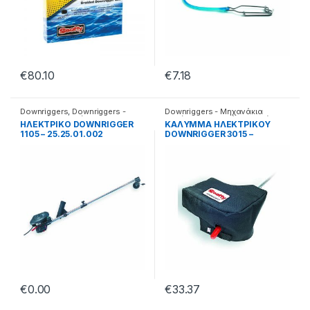
€
80.10
€
7.18
Downriggers
,
Downriggers -
Downriggers - Μηχανάκια
Μηχανάκια καθέτης
καθέτης
,
Αξεσουάρ καθετής
HΛΕΚΤΡΙΚΟ DOWNRIGGER
KAΛYMΜA HΛEKΤΡΙΚΟΥ
1105 – 25.25.01.002
DOWNRIGGER 3015 –
25.25.05.024
€
0.00
€
33.37