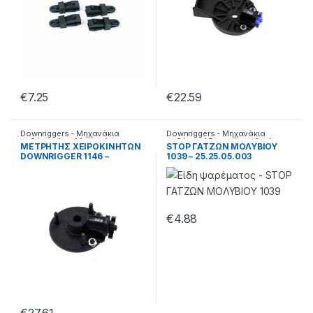
€
7.25
€
22.59
Downriggers - Μηχανάκια
Downriggers - Μηχανάκια
καθέτης
,
Ανταλλακτικά
καθέτης
,
Αξεσουάρ καθετής
MΕΤΡΗΤΗΣ ΧΕΙΡΟΚΙΝΗΤΩΝ
STOP ΓΑΤΖΩΝ ΜΟΛΥΒΙΟΥ
DOWNRIGGER 1146 –
1039 – 25.25.05.003
25.25.05.021
€
4.88