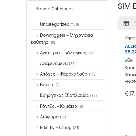
SIM 
Browse Categories
Uncategorized
(156)
Downriggers – Μηχανάκια
Θήκες
θήκες 
καθέτης
(68)
ALLR
38.22
Αγκίστρια – σάλαγκιες
(261)
Αναμενόμενα
(22)
Απόχες – Ψαροκάλαθα
(113)
Βάσεις
(1)
€
17
Βοηθητικός Εξοπλισμός
(32)
Γάντζοι – Καμάκια
(9)
Διάφορα
(381)
Είδη fly – fishing
(31)