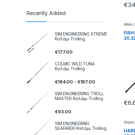
€
34
Recently Added
Απίκο
,
FISH
SIM ENGINEERING XTREME
20.22
Καλάμι Trolling
€
177.00
COLMIC WILD TUNA
Καλάμι Trolling
€
184.00
€
187.00
–
SIM ENGINEERING TROLL
MASTER Καλάμι Trolling
€
6.
€
93.00
Θήκες
SIM ENGINEERING
θήκες 
SEAFARER Καλάμι Trolling
HARD