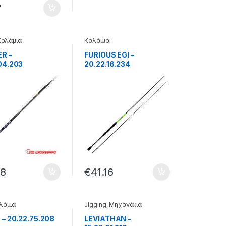
7
Καλάμια
Καλάμια
R –
FURIOUS EGI –
04.203
20.22.16.234
78
€
41.16
λάμια
Jigging
,
Μηχανάκια
– 20.22.75.208
LEVIATHAN –