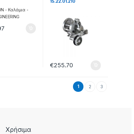
15.22.01.210
97
€
255.70
1
2
3
Χρήσιμα