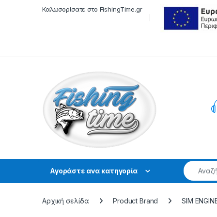
Skip to navigation
Skip to content
Καλωσορίσατε στο FishingTime.gr
Αγοράστε ανα κατηγορία
Αρχική σελίδα
Product Brand
SIM ENGIN