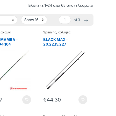
Βλέπετε 1–24 από 65 αποτελέσματα
→
of 3
Καλάμια
Spinning
,
Καλάμια
 MAMBA –
BLACK MAX –
04.104
20.22.15.227
7
€
44.30