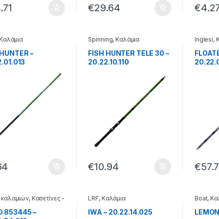
.71
€
29.64
€
4.2
Καλάμια
Spinning
,
Καλάμια
Inglesi
,
 HUNTER –
FISH HUNTER TELE 30 –
FLOATE
.01.013
20.22.10.110
20.22.
64
€
10.94
€
57.
 καλαμιών
,
Κασετίνες -
LRF
,
Καλάμια
Boat
,
Κα
- βάσεις
 853445 –
IWA – 20.22.14.025
LEMON 