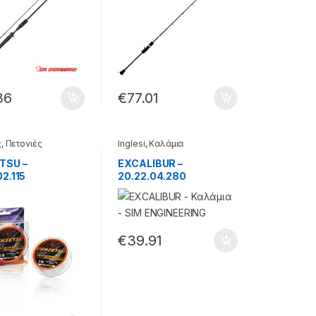
36
€
77.01
ς
,
Πετονιές
Inglesi
,
Καλάμια
ament
TSU –
EXCALIBUR –
02.115
20.22.04.280
€
39.91