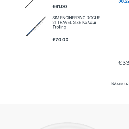
38.2
€
61.00
SIM ENGINEERING ROGUE
21 TRAVEL SIZE Καλάμι
Trolling
€
70.00
€
33
Βλέπετε