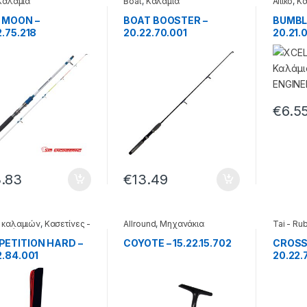
Καλάμια
Boat
,
Καλάμια
Απίκο
,
Κα
 MOON –
BOAT BOOSTER –
BUMBLE
2.75.218
20.22.70.001
20.21.
€
6.5
.83
€
13.49
 καλαμιών
,
Κασετίνες -
Allround
,
Μηχανάκια
Tai - Ru
- βάσεις
ETITION HARD –
COYOTE – 15.22.15.702
CROSS 
2.84.001
20.22.