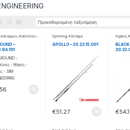
ENGINEERING
 καλαμιών
,
Κασετίνες -
Spinning
,
Καλάμια
Inglesi
,
- βάσεις
OUND –
APOLLO – 20.22.15.001
BLACK
.84.101
20.22.
.56
€
51.27
€
54.1