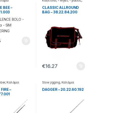
λάμια
Κασετίνες - θήκες - βάσεις
,
Τσάντες & Σακίδια
 BEE –
CLASSIC ALLROUND
01.003
BAG – 38.22.84.200
5
€
16.27
bber
,
Καλάμια
Slow jigging
,
Καλάμια
FIRE –
DAGGER – 20.22.60.192
77.001