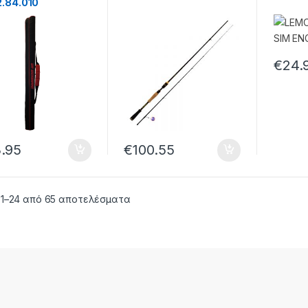
2.84.010
€
24.
.95
€
100.55
 1–24 από 65 αποτελέσματα