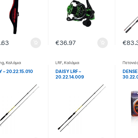
.63
€
36.97
€
83.
ing
,
Καλάμια
LRF
,
Καλάμια
Πετονιέ
Monofil
 – 20.22.15.010
DAISY LRF –
DENSE
20.22.14.009
30.22.