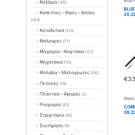
Boat
,
Καλάμια
(315)
BLUE
Κασετίνες – θήκες – βάσεις
20.2
(263)
Καταδυτικά
(224)
Μαλαγρές
(77)
Μαχαίρια – Κοφτάκια
(127)
Μηχανάκια
(112)
Μολύβια – Μαλαγρωτές
(120)
€
33
Πετονιές
(78)
Πλαστικά – Άγκυρες
(3)
Θήκες
θήκες 
Ρουχισμός
(62)
COMP
38.2
Στριφτάρια
(95)
Συντήρηση
(16)