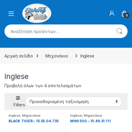
Skip to navigation
Skip to content
0
Αναζήτηση για:
Αρχική σελίδα
Μηχανάκια
Inglese
Inglese
Προβολή όλων των 4 αποτελεσμάτων
Filters
Inglese
,
Μηχανάκια
Inglese
,
Μηχανάκια
BLACK TIGER – 15.55.04.735
MINI 500 – 15.49.31.111