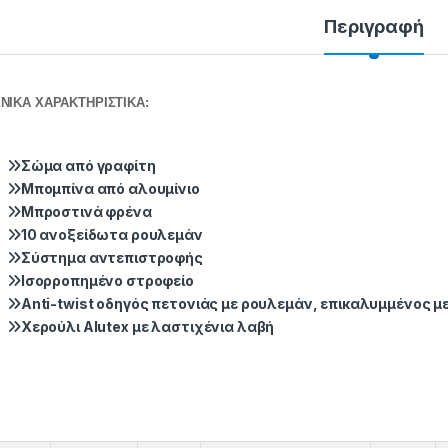
Περιγραφή
ΝΙΚΑ ΧΑΡΑΚΤΗΡΙΣΤΙΚΑ:
Σώμα από γραφίτη
Μπομπίνα από αλουμίνιο
Μπροστινά φρένα
10 ανοξείδωτα ρουλεμάν
Σύστημα αντεπιστροφής
Ισορροπημένο στροφείο
Anti-twist οδηγός πετονιάς με ρουλεμάν, επικαλυμμένος με
Χερούλι Alutex με λαστιχένια λαβή