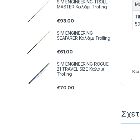
SIM ENGINEERING TROLL
M
MASTER Καλάμι Trolling
TI
€
93.00
5
SIM ENGINEERING
SEAFARER Καλάμι Trolling
€
61.00
SIM ENGINEERING ROGUE
21 TRAVEL SIZE Καλάμι
Κωδ
Trolling
€
70.00
Σχετ