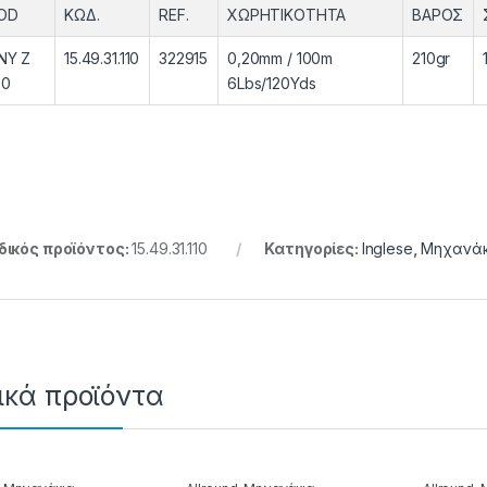
OD
ΚΩΔ.
REF.
ΧΩΡHTIKOΤΗΤΑ
ΒΑΡΟΣ
NY Z
15.49.31.110
322915
0,20mm / 100m
210gr
00
6Lbs/120Yds
ικός προϊόντος:
15.49.31.110
Κατηγορίες:
Inglese
,
Μηχανάκ
ικά προϊόντα