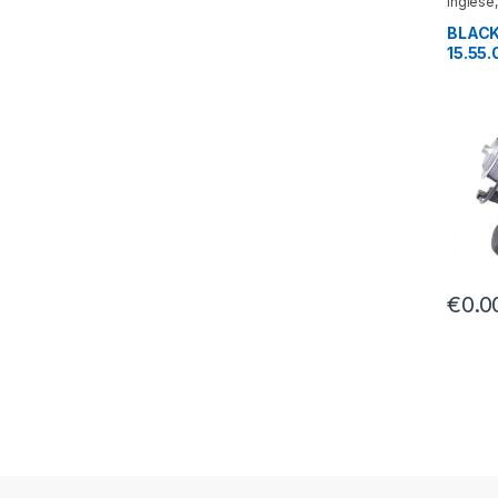
Inglese
BLACK
15.55.
€
0.0