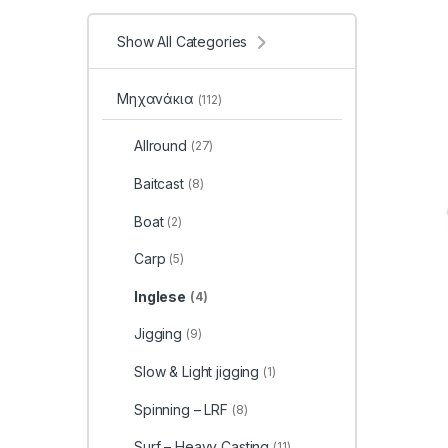
Show All Categories
Μηχανάκια
(112)
Allround
(27)
Baitcast
(8)
Boat
(2)
Carp
(5)
Inglese
(4)
Jigging
(9)
Slow & Light jigging
(1)
Spinning – LRF
(8)
Surf – Heavy Casting
(11)