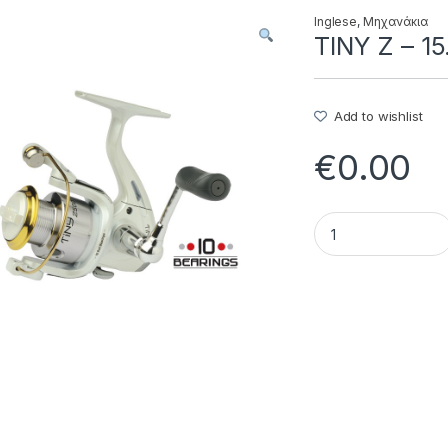
Inglese
,
Μηχανάκια
TINY Z – 15
Add to wishlist
€
0.00
TINY Z - 15.49.31.1