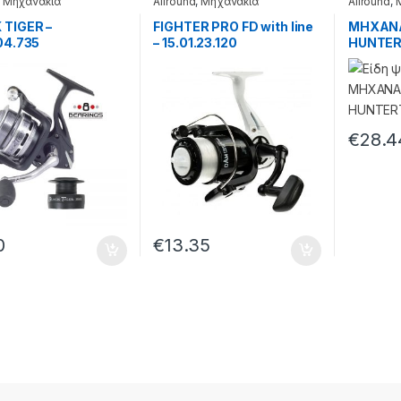
,
Μηχανάκια
Allround
,
Μηχανάκια
Allround
,
 TIGER –
FIGHTER PRO FD with line
ΜΗΧΑΝΑ
04.735
– 15.01.23.120
HUNTERT
€
28.4
0
€
13.35