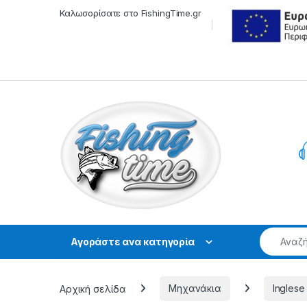
Skip to navigation
Skip to content
Καλωσορίσατε στο FishingTime.gr
Αγοράστε ανα κατηγορία
Αρχική σελίδα
Μηχανάκια
Inglese