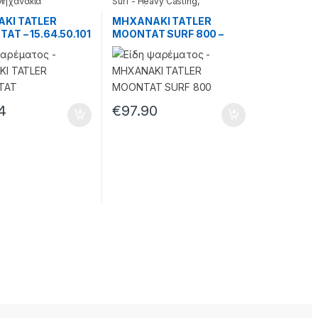
Μηχανάκια
Surf - Heavy Casting
,
Μηχανάκια
ΚΙ TATLER
ΜΗΧΑΝΑΚΙ TATLER
AT – 15.64.50.101
MOONTAT SURF 800 –
15.64.40.085
4
€
97.90