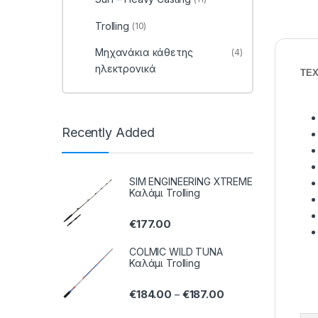
Trolling
(10)
Μηχανάκια κάθετης
(4)
ηλεκτρονικά
ΤΕΧ
Recently Added
SIM ENGINEERING XTREME
Καλάμι Trolling
€
177.00
COLMIC WILD TUNA
Καλάμι Trolling
€
184.00
€
187.00
–