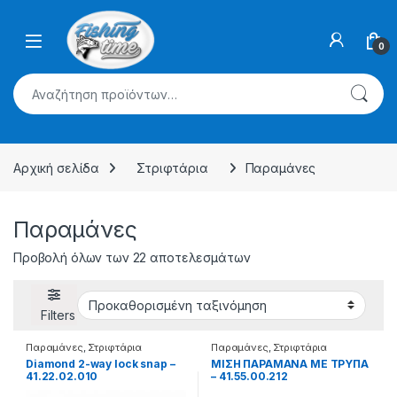
Skip to navigation
Skip to content
0
Αναζήτηση για:
Αρχική σελίδα
Στριφτάρια
Παραμάνες
Παραμάνες
Προβολή όλων των 22 αποτελεσμάτων
Filters
Παραμάνες
,
Στριφτάρια
Παραμάνες
,
Στριφτάρια
Diamond 2-way lock snap –
ΜΙΣΗ ΠΑΡΑΜΑΝΑ ΜΕ ΤΡΥΠΑ
41.22.02.010
– 41.55.00.212