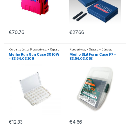
€
70.76
€
27.66
Κασετινάκια
,
Κασετίνες - θήκες
Κασετίνες - θήκες - βάσεις
- βάσεις
Meiho Run Gun Case 3010W
Meiho SLit Form Case F7 –
– 83.54.03.106
83.54.03.063
€
12.33
€
4.66