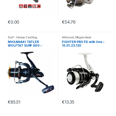
€
0.00
€
54.76
Surf - Heavy Casting
,
Allround
,
Μηχανάκια
Μηχανάκια
ΜΗΧΑΝΑΚΙ TATLER
FIGHTER PRO FD with line –
WOLFTAT SURF 800 –
15.01.23.120
15.64.40.080
€
85.51
€
13.35