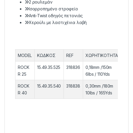
2 ρουλεμάν
Ισορροπημένο στροφείο
Anti-Twist οδηγός πετονιάς
Χερούλι με λαστιχένια λαβή
MODEL
ΚΩΔΙΚΟΣ
REF
ΧΩΡHTIKOΤΗΤΑ
ΒΑΡ
ROCK
15.49.35.525
318836
0,18mm /150m
290g
R 25
6lbs / 110Yds
ROCK
15.49.35.540
318838
0,30mm /180m
395g
R 40
10lbs / 165Yds