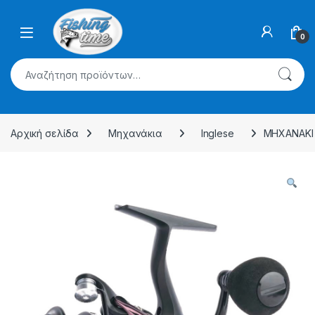
Skip to navigation
Skip to content
0
Αναζήτηση για:
Αρχική σελίδα
Μηχανάκια
Inglese
ΜΗΧΑΝΑΚΙ V