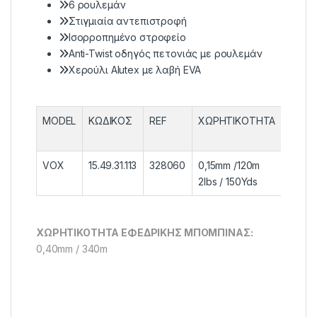
6 ρουλεμάν
Στιγμιαία αντεπιστροφή
Ισορροπημένο στροφείο
Anti-Twist οδηγός πετονιάς με ρουλεμάν
Χερούλι Alutex με λαβή EVA
MODEL
ΚΩΔΙΚΟΣ
REF
ΧΩΡHTIKOΤΗΤΑ
ΒΑΡΟ
VOX
15.49.31.113
328060
0,15mm /120m
185gr
2lbs / 150Yds
ΧΩΡΗΤΙΚΟΤΗΤΑ ΕΦΕΔΡΙΚΗΣ ΜΠΟΜΠΙΝΑΣ:
0,40mm / 340m