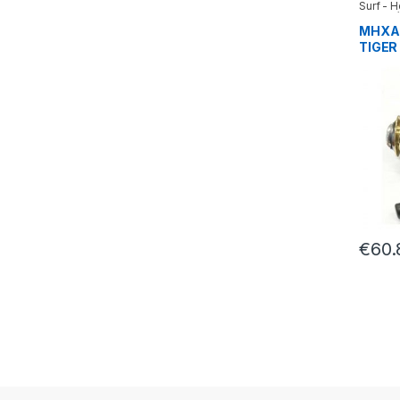
Surf - 
Μηχανά
ΜΗΧΑΝ
TIGER 
€
60.