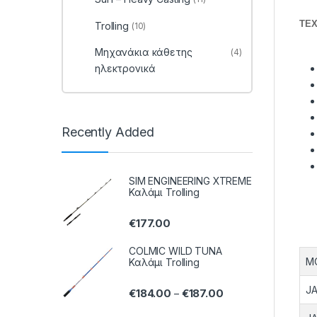
ΤΕΧ
Trolling
(10)
Μηχανάκια κάθετης
(4)
ηλεκτρονικά
Recently Added
SIM ENGINEERING XTREME
Καλάμι Trolling
€
177.00
COLMIC WILD TUNA
M
Καλάμι Trolling
JA
€
184.00
€
187.00
–