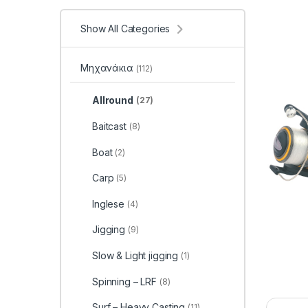
Show All Categories
Μηχανάκια
(112)
Allround
(27)
Baitcast
(8)
Boat
(2)
Carp
(5)
Inglese
(4)
Jigging
(9)
Slow & Light jigging
(1)
Spinning – LRF
(8)
Surf – Heavy Casting
(11)