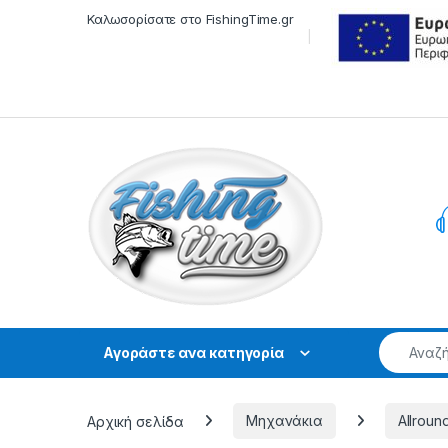
Skip to navigation
Skip to content
Καλωσορίσατε στο FishingTime.gr
Αγοράστε ανα κατηγορία
Αρχική σελίδα
Μηχανάκια
Allroun