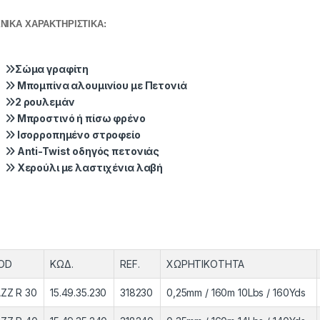
ΝΙΚΑ ΧΑΡΑΚΤΗΡΙΣΤΙΚΑ:
Σώμα γραφίτη
Μπομπίνα αλουμινίου με Πετονιά
2 ρουλεμάν
Μπροστινό ή πίσω φρένο
Ισορροπημένο στροφείο
Anti-Twist οδηγός πετονιάς
Χερούλι με λαστιχένια λαβή
OD
ΚΩΔ.
REF.
ΧΩΡHTIKOΤΗΤΑ
ZZ R 30
15.49.35.230
318230
0,25mm / 160m 10Lbs / 160Yds