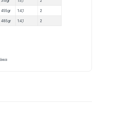
315gr
1:5,1
2
455gr
1:4,1
2
485gr
1:4,1
2
άκια