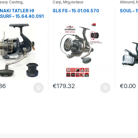
Heavy Casting
,
Carp
,
Μηχανάκια
Allround
,
κια
ΑΚΙ TATLER HI
SLS FS – 15.01.06.570
SOUL – 1
SURF – 15.64.40.091
86
€
179.32
€
0.00