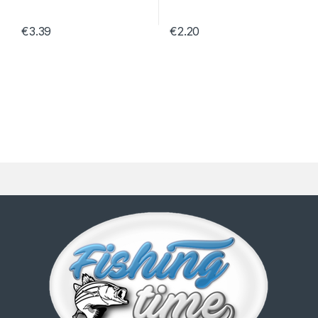
€
3.39
€
2.20