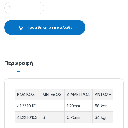
ΣΤΡΙΦΤΑΡΙΑ CROSS LINE ΦΩΣΦΟΡΟΥ - 41.22.10.101 quantity
Προσθήκη στο καλάθι
Περιγραφή
ΚΩΔΙΚΟΣ
ΜΕΓΕΘΟΣ
ΔΙΑΜΕΤΡΟΣ
ΑΝΤΟΧΗ
ΣΥΣΚ
41.22.10.101
L
1.20mm
58 kgr
5 τεμ.
41.22.10.103
S
0.70mm
34 kgr
5 τεμ.