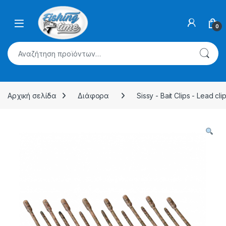
Skip to navigation
Skip to content
0
Αναζήτηση για:
Αρχική σελίδα
Διάφορα
Sissy - Bait Clips - Lead cli