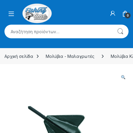
Skip to navigation
Skip to content
0
Αναζήτηση για:
Αρχική σελίδα
Μολύβια - Μαλαγρωτές
Μολύβια Κ