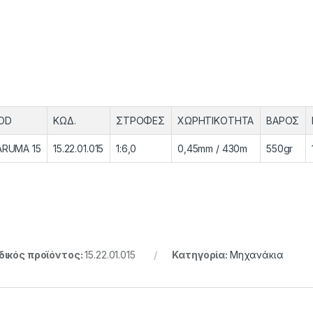
OD
ΚΩΔ.
ΣΤΡΟΦΕΣ
ΧΩΡHTIKOΤΗΤΑ
ΒΑΡΟΣ
ARUMA 15
15.22.01.015
1:6,0
0,45mm / 430m
550gr
ικός προϊόντος:
15.22.01.015
Κατηγορία:
Μηχανάκια