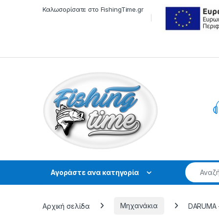
Skip to navigation
Skip to content
Καλωσορίσατε στο FishingTime.gr
Αγοράστε ανα κατηγορία
Αρχική σελίδα
Μηχανάκια
DARUMA – 