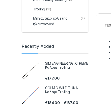
Trolling
(10)
Μηχανάκια κάθετης
(4)
ηλεκτρονικά
ΤΕΧ
Recently Added
SIM ENGINEERING XTREME
Καλάμι Trolling
€
177.00
COLMIC WILD TUNA
Καλάμι Trolling
€
184.00
€
187.00
–