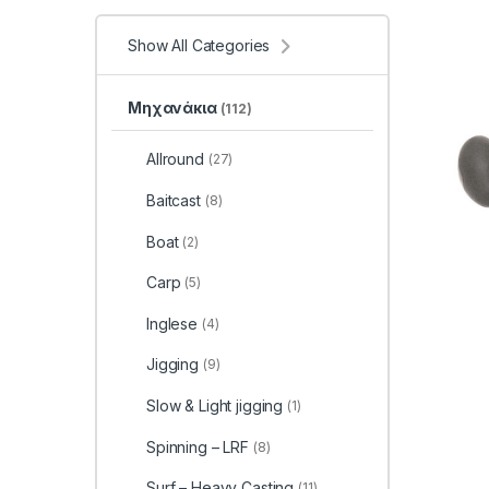
Show All Categories
Μηχανάκια
(112)
Allround
(27)
Baitcast
(8)
Boat
(2)
Carp
(5)
Inglese
(4)
Jigging
(9)
Slow & Light jigging
(1)
Spinning – LRF
(8)
Surf – Heavy Casting
(11)