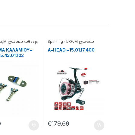
α
,
Μηχανάκια κάθετης
Spinning - LRF
,
Μηχανάκια
κά
ΜΑ ΚΑΛΑΜΙΟΥ –
A-HEAD – 15.01.17.400
5.43.01.102
0
€
179.69