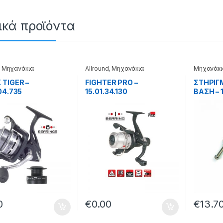
ικά προϊόντα
,
Μηχανάκια
Allround
,
Μηχανάκια
Μηχανάκι
ηλεκτρονι
 TIGER –
FIGHTER PRO –
ΣΤΗΡΙΓ
04.735
15.01.34.130
ΒΑΣΗ – 1
-140
0
€
0.00
€
13.7