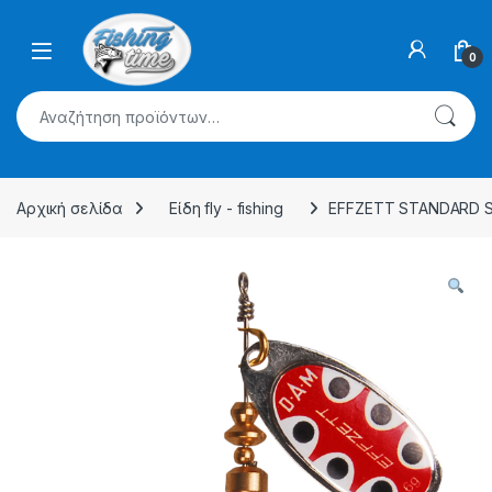
Skip to navigation
Skip to content
0
Αναζήτηση για:
Αρχική σελίδα
Είδη fly - fishing
EFFZETT STANDARD SPI