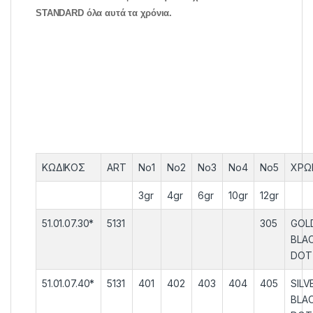
STANDARD όλα αυτά τα χρόνια.
ΚΩΔΙΚΟΣ
ART
No1
No2
No3
No4
No5
ΧΡΩ
3gr
4gr
6gr
10gr
12gr
51.01.07.30*
5131
305
GOL
BLA
DOT
51.01.07.40*
5131
401
402
403
404
405
SILV
BLA