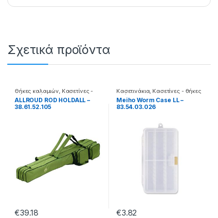
Σχετικά προϊόντα
Θήκες καλαμιών
,
Κασετίνες -
Κασετινάκια
,
Κασετίνες - θήκες
θήκες - βάσεις
- βάσεις
ALLROUD ROD HOLDALL –
Meiho Worm Case LL –
38.61.52.105
83.54.03.026
€
39.18
€
3.82