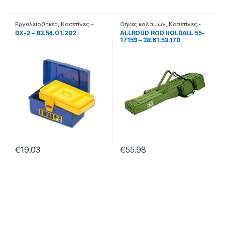
Εργαλειοθήκες
,
Κασετίνες -
Θήκες καλαμιών
,
Κασετίνες -
θήκες - βάσεις
θήκες - βάσεις
DX-2 – 83.54.01.202
ALLROUD ROD HOLDALL 55-
17159 – 38.61.53.170
€
19.03
€
55.98