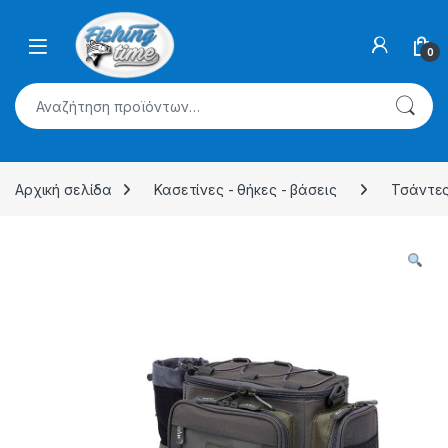
Skip to navigation
Skip to content
0
Αναζήτηση για:
Αρχική σελίδα
Κασετίνες - θήκες - βάσεις
Τσάντες