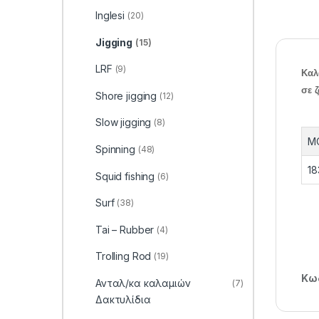
Inglesi
(20)
Jigging
(15)
LRF
(9)
Καλ
σε 
Shore jigging
(12)
Slow jigging
(8)
M
Spinning
(48)
18
Squid fishing
(6)
Surf
(38)
Tai – Rubber
(4)
Trolling Rod
(19)
Κωδ
Ανταλ/κα καλαμιών
(7)
Δακτυλίδια