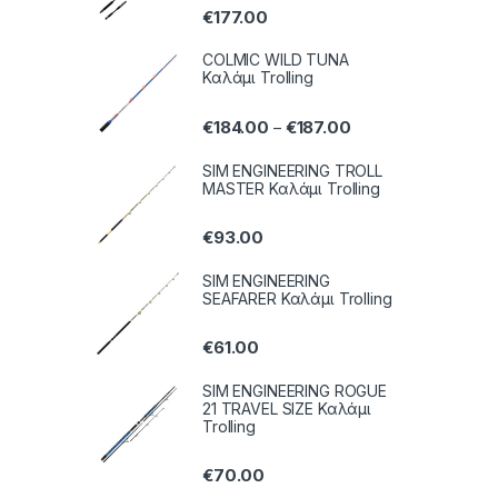
€
177.00
COLMIC WILD TUNA
Καλάμι Trolling
€
184.00
€
187.00
–
SIM ENGINEERING TROLL
MASTER Καλάμι Trolling
€
93.00
SIM ENGINEERING
SEAFARER Καλάμι Trolling
€
61.00
SIM ENGINEERING ROGUE
21 TRAVEL SIZE Καλάμι
Trolling
€
70.00