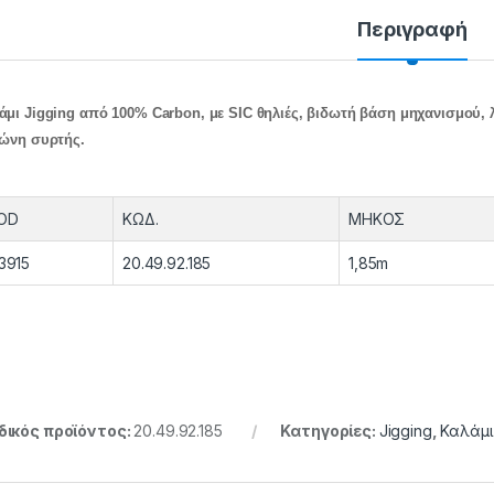
Περιγραφή
άμι Jigging από 100% Carbon, με SIC θηλιές, βιδωτή βάση μηχανισμού,
ζώνη συρτής.
OD
ΚΩΔ.
ΜΗΚΟΣ
3915
20.49.92.185
1,85m
ικός προϊόντος:
20.49.92.185
Κατηγορίες:
Jigging
,
Καλάμ