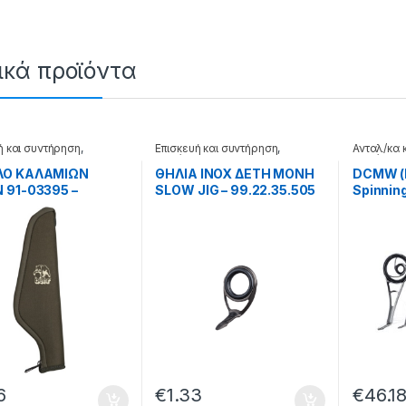
ικά προϊόντα
ή και συντήρηση
,
Επισκευή και συντήρηση
,
Ανταλ/κα 
α
Καλάμια
Καλάμια
ΛΟ ΚΑΛΑΜΙΩΝ
ΘΗΛΙΑ INOX ΔΕΤΗ ΜΟΝΗ
DCMW (
 91-03395 –
SLOW JIG – 99.22.35.505
Spinnin
.29.004
6
€
1.33
€
46.1