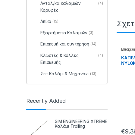
Ανταλ/κα καλαμιών
(4)
Κορυφές
Απίκο
Σχετ
(15)
Εξαρτήματα Καλαμιών
(3)
Επισκευή και συντήρηση
(14)
Επισκευ
Καλάμι
Κλωστές & Κόλλες
(4)
ΚΑΠΕ
Επισκευής
NYLON
99.61
Σετ Καλάμι & Μηχανάκι
(13)
Recently Added
SIM ENGINEERING XTREME
Καλάμι Trolling
€
9.3