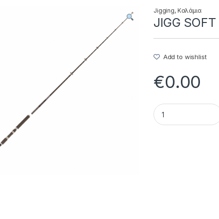
Jigging
,
Καλάμια
JIGG SOFT 
Add to wishlist
€
0.00
JIGG SOFT - 20.49.