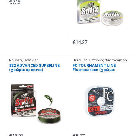
€
7.15
€
14.27
Νήματα
,
Πετονιές
Πετονιές
,
Πετονιές fluorocarbon
832 ADVANCED SUPERLINE
FC TOURNAMENT LINE
(χρώμα: πράσινο) –
Fluorocarbon (χρώμα:
30.28.90.010
διάφανο) – 30.44.01.014
€
16.21
€
5.70