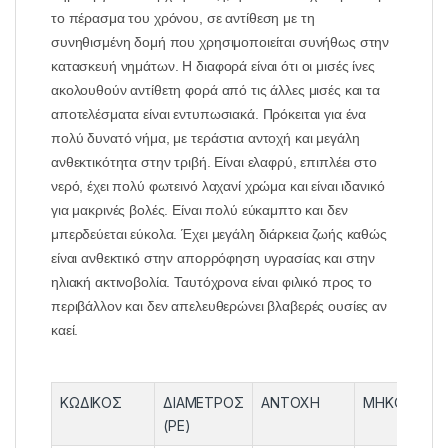
το πέρασμα του χρόνου, σε αντίθεση με τη
συνηθισμένη δομή που χρησιμοποιείται συνήθως στην
κατασκευή νημάτων. Η διαφορά είναι ότι οι μισές ίνες
ακολουθούν αντίθετη φορά από τις άλλες μισές και τα
αποτελέσματα είναι εντυπωσιακά. Πρόκειται για ένα
πολύ δυνατό νήμα, με τεράστια αντοχή και μεγάλη
ανθεκτικότητα στην τριβή. Είναι ελαφρύ, επιπλέει στο
νερό, έχει πολύ φωτεινό λαχανί χρώμα και είναι ιδανικό
για μακρινές βολές. Είναι πολύ εύκαμπτο και δεν
μπερδεύεται εύκολα. Έχει μεγάλη διάρκεια ζωής καθώς
είναι ανθεκτικό στην απορρόφηση υγρασίας και στην
ηλιακή ακτινοβολία. Ταυτόχρονα είναι φιλικό προς το
περιβάλλον και δεν απελευθερώνει βλαβερές ουσίες αν
καεί.
ΚΩΔΙΚΟΣ
ΔΙΑΜΕΤΡΟΣ
ΑΝΤΟΧΗ
ΜΗΚΟΣ
Σ
(PE)