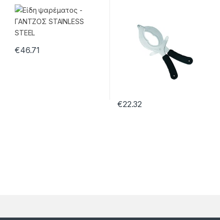
€
46.71
€
22.32