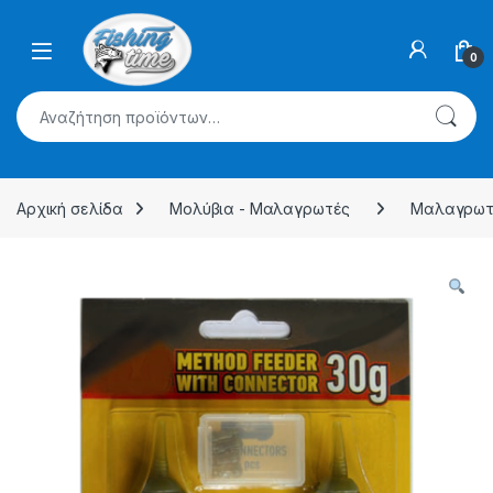
Skip to navigation
Skip to content
0
Αναζήτηση για:
Αρχική σελίδα
Μολύβια - Μαλαγρωτές
Μαλαγρωτ