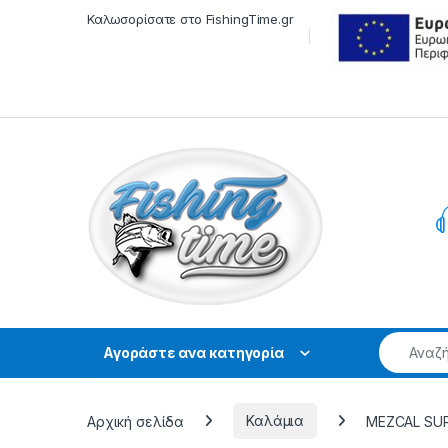
Skip to navigation
Skip to content
Καλωσορίσατε στο FishingTime.gr
Αγοράστε ανα κατηγορία
Αρχική σελίδα
Καλάμια
MEZCAL SURF