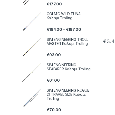
€
177.00
COLMIC WILD TUNA
Καλάμι Trolling
€
184.00
€
187.00
–
SIM ENGINEERING TROLL
€
3.
MASTER Καλάμι Trolling
€
93.00
SIM ENGINEERING
SEAFARER Καλάμι Trolling
€
61.00
SIM ENGINEERING ROGUE
21 TRAVEL SIZE Καλάμι
Trolling
€
70.00