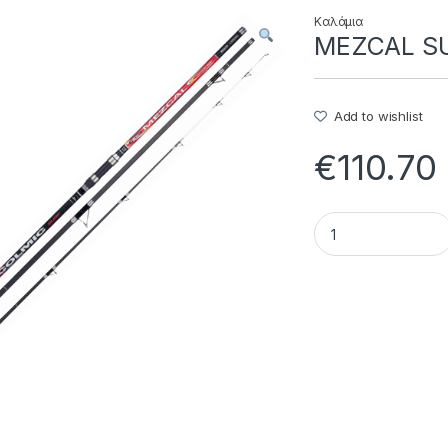
Καλάμια
MEZCAL SUR
Add to wishlist
€
110.70
MEZCAL SURF - 20.