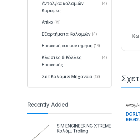
Ανταλ/κα καλαμιών
(4)
Κορυφές
Απίκο
(15)
Εξαρτήματα Καλαμιών
(3)
Κωδ
Επισκευή και συντήρηση
(14)
Κλωστές & Κόλλες
(4)
Επισκευής
Σετ Καλάμι & Μηχανάκι
Σχετ
(13)
Recently Added
Ανταλ/
Καλάμι
DCRLT 
99.62.
SIM ENGINEERING XTREME
Καλάμι Trolling