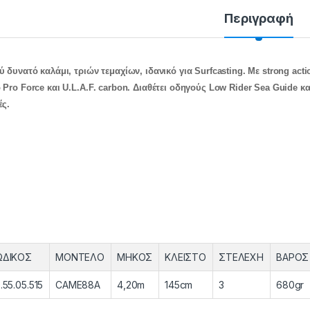
Περιγραφή
ύ δυνατό καλάμι, τριών τεμαχίων, ιδανικό για Surfcasting. Με strong act
 Pro Force και U.L.A.F. carbon. Διαθέτει οδηγούς Low Rider Sea Guide κ
ές.
ΩΔΙΚΟΣ
ΜΟΝΤΕΛΟ
ΜΗΚΟΣ
ΚΛΕΙΣΤΟ
ΣΤΕΛΕΧΗ
ΒΑΡΟΣ
.55.05.515
CAME88A
4,20m
145cm
3
680gr