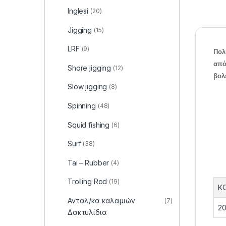
Inglesi
(20)
Jigging
(15)
LRF
(9)
Πολ
από
Shore jigging
(12)
βολ
Slow jigging
(8)
Spinning
(48)
Squid fishing
(6)
Surf
(38)
Tai – Rubber
(4)
Trolling Rod
(19)
Κ
Ανταλ/κα καλαμιών
(7)
20
Δακτυλίδια