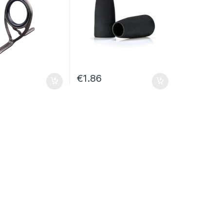
€
1.86