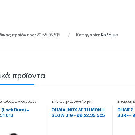
ικός προϊόντος:
20.55.05.515
Κατηγορία:
Καλάμια
ικά προϊόντα
κα καλαμιών Κορυφές
,
Επισκευή και συντήρηση
,
Επισκευή 
α
Καλάμια
Καλάμια
(Lock Dura) –
ΘΗΛΙΑ INOX ΔΕΤΗ ΜΟΝΗ
ΘΗΛΙΕΣ 
51.016
SLOW JIG – 99.22.35.505
SURF – 