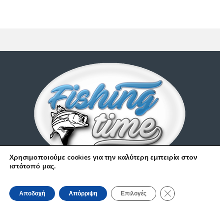
Χρησιμοποιούμε cookies για την καλύτερη εμπειρία στον
ιστότοπό μας.
Έχετε απορίες;
Κλείσιμο του Coo
210 9514 529
Αποδοχή
Απόρριψη
Επιλογές