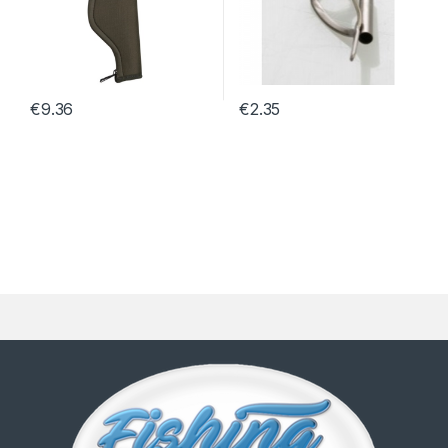
€
9.36
€
2.35