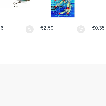
56
€
2.59
€
0.35