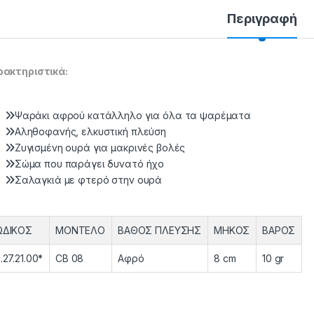
Περιγραφή
ακτηριστικά:
Ψαράκι αφρού κατάλληλο για όλα τα ψαρέματα
Αληθοφανής, ελκυστική πλεύση
Ζυγισμένη ουρά για μακρινές βολές
Σώμα που παράγει δυνατό ήχο
Σαλαγκιά με φτερό στην ουρά
ΩΔΙΚΟΣ
ΜΟΝΤΕΛΟ
ΒΑΘΟΣ ΠΛΕΥΣΗΣ
ΜΗΚΟΣ
ΒΑΡΟΣ
.27.21.00*
CB 08
Αφρό
8 cm
10 gr