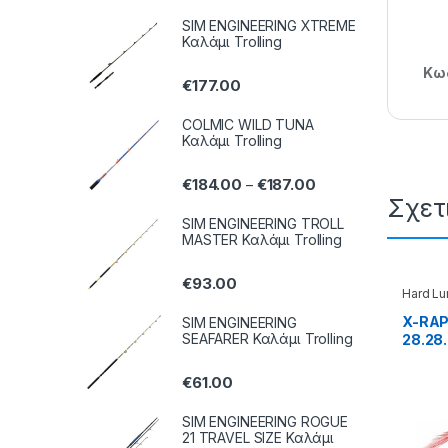
SIM ENGINEERING XTREME
Καλάμι Trolling
Κωδ
€
177.00
COLMIC WILD TUNA
Καλάμι Trolling
€
184.00
€
187.00
–
Σχετ
SIM ENGINEERING TROLL
MASTER Καλάμι Trolling
€
93.00
Hard Lu
X-RAP
SIM ENGINEERING
SEAFARER Καλάμι Trolling
28.28.
€
61.00
SIM ENGINEERING ROGUE
21 TRAVEL SIZE Καλάμι