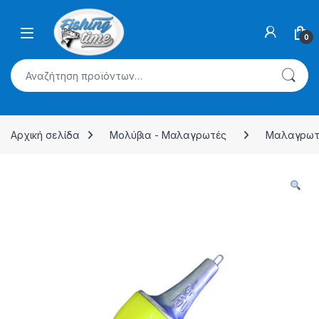
Skip to navigation
Skip to content
0
Αναζήτηση για:
Αρχική σελίδα
Μολύβια - Μαλαγρωτές
Μαλαγρωτ