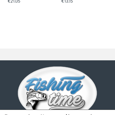
€
21.05
€
13.15