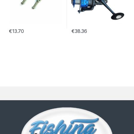
€
13.70
€
38.36