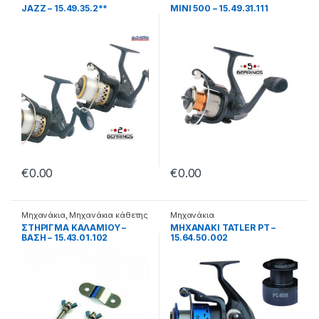
JAZZ – 15.49.35.2**
MINI 500 – 15.49.31.111
€
0.00
€
0.00
Μηχανάκια
,
Μηχανάκια κάθετης
Μηχανάκια
ηλεκτρονικά
ΣΤΗΡΙΓΜΑ ΚΑΛΑΜΙΟΥ –
ΜΗΧΑΝΑΚΙ TATLER PT –
ΒΑΣΗ – 15.43.01.102
15.64.50.002