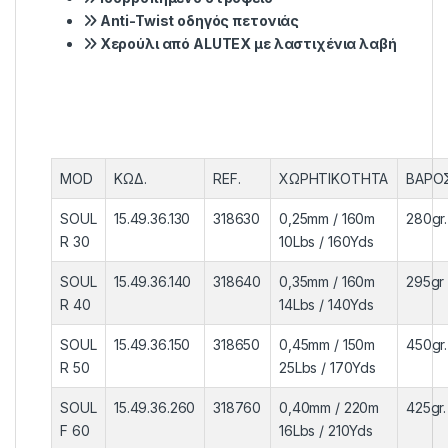
Anti-Twist οδηγός πετονιάς
Χερούλι από ALUTEX με λαστιχένια λαβή
MOD
ΚΩΔ.
REF.
ΧΩΡHTIKOΤΗΤΑ
ΒΑΡΟ
SOUL
15.49.36.130
318630
0,25mm / 160m
280gr.
R 30
10Lbs / 160Yds
SOUL
15.49.36.140
318640
0,35mm / 160m
295gr
R 40
14Lbs / 140Yds
SOUL
15.49.36.150
318650
0,45mm / 150m
450gr.
R 50
25Lbs / 170Yds
SOUL
15.49.36.260
318760
0,40mm / 220m
425gr.
F 60
16Lbs / 210Yds