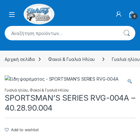
Skip to navigation
Skip to content
0
Αναζήτηση για:
Αρχική σελίδα
Φακοί & Γυαλιά Ηλίου
Γυαλιά ηλίου
Γυαλιά ηλίου
,
Φακοί & Γυαλιά Ηλίου
SPORTSMAN’S SERIES RVG-004A –
40.28.90.004
Add to wishlist