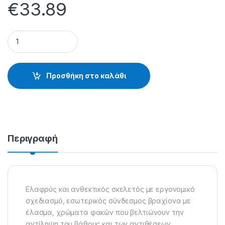
€
33.89
SPORTSMAN’S SERIES RVG-004A - 40.28.90.004 quantity
Προσθήκη στο καλάθι
Περιγραφή
Ελαφρύς και ανθεκτικός σκελετός με εργονομικό
σχεδιασμό, εσωτερικός σύνδεσμος βραχίονα με
έλασμα, χρώματα φακών που βελτιώνουν την
αντίληψη του βάθους και των αντιθέσεων,