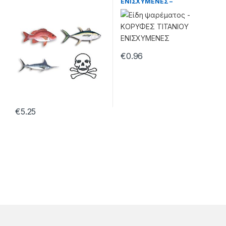
ΕΝΙΣΧΥΜΕΝΕΣ –
99.22.55.316
€
0.96
€
5.25