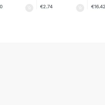
70
€
2.74
€
16.4