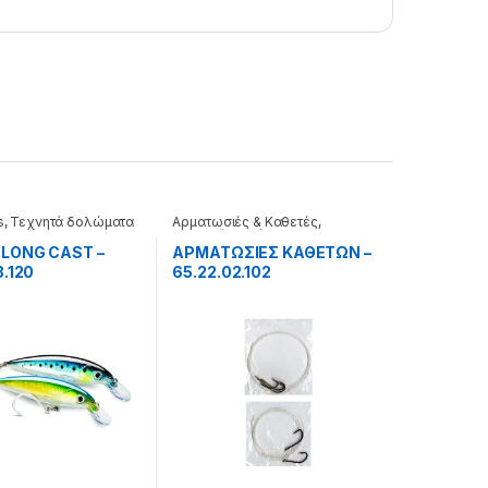
s
,
Τεχνητά δολώματα
Αρματωσιές & Καθετές
,
Τεχνητά δολώματα
 LONG CAST –
ΑΡΜΑΤΩΣΙΕΣ ΚΑΘΕΤΩΝ –
3.120
65.22.02.102