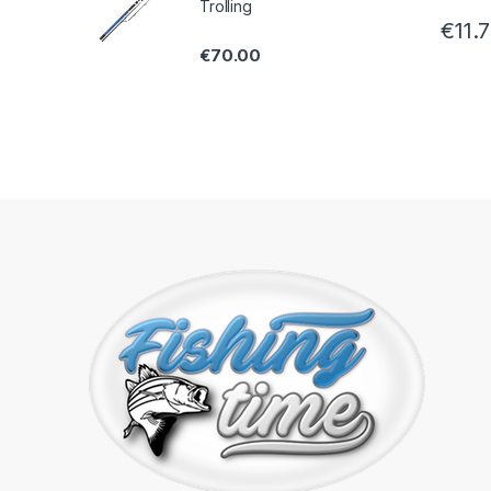
Trolling
€
11.
€
70.00