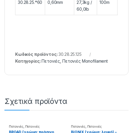
30.28.25.*60
0,60mm
27,3kg /
100m
10τεμ. 
60,0lb
6τεμ.
Κωδικός προϊόντος:
30.28.25.125
Κατηγορίες:
Πετονιές
,
Πετονιές Monofilament
Σχετικά προϊόντα
Πετονιές
,
Πετονιές
Πετονιές
,
Πετονιές
Monofilament
Monofilament
BROAD (χρώμα: πράσινο
BIONIX (χρώμα: λευκό) –