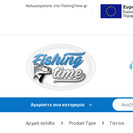
Skip to navigation
Skip to content
Καλωσορίσατε στο FishingTime.gr
Αγοράστε ανα κατηγορία
Αρχική σελίδα
Product Type
Γάντια