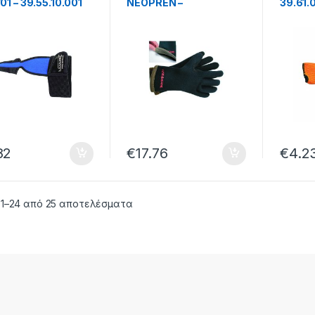
1 – 39.55.10.001
NEOPREN –
39.61.
39.61.09.020
82
€
17.76
€
4.2
 1–24 από 25 αποτελέσματα