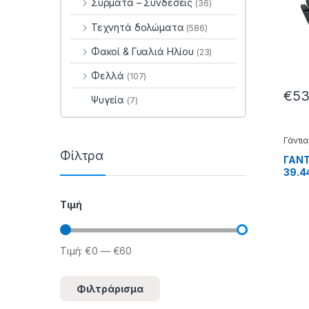
Σύρματα – Συνδέσεις
(36)
Τεχνητά δολώματα
(586)
Φακοί & Γυαλιά Ηλίου
(23)
Φελλά
(107)
€
53
Ψυγεία
(7)
Γάντια
Φίλτρα
ΓΑΝΤ
39.4
Τιμή
Τιμή:
€0
—
€60
Ελάχιστη τιμή
Μέγιστη τιμή
Φιλτράρισμα