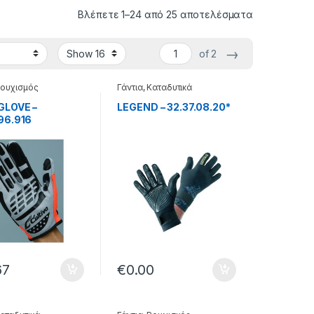
Βλέπετε 1–24 από 25 αποτελέσματα
→
of 2
ουχισμός
Γάντια
,
Καταδυτικά
GLOVE –
LEGEND – 32.37.08.20*
96.916
67
€
0.00