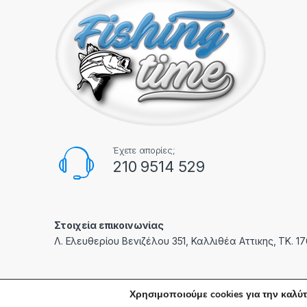
Έχετε απορίες;
210 9514 529
Στοιχεία επικοινωνίας
Λ. Ελευθερίου Βενιζέλου 351, Καλλιθέα Αττικης, ΤΚ. 1
Χρησιμοποιούμε cookies για την καλύτ
© fishingtime.gr | Created with care by
PXC
- All Rights