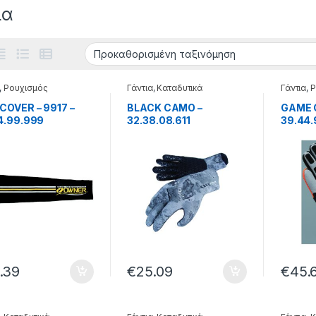
ια
,
Ρουχισμός
Γάντια
,
Καταδυτικά
Γάντια
,
Ρ
COVER – 9917 –
BLACK CAMO –
GAME 
4.99.999
32.38.08.611
39.44.
.39
€
25.09
€
45.