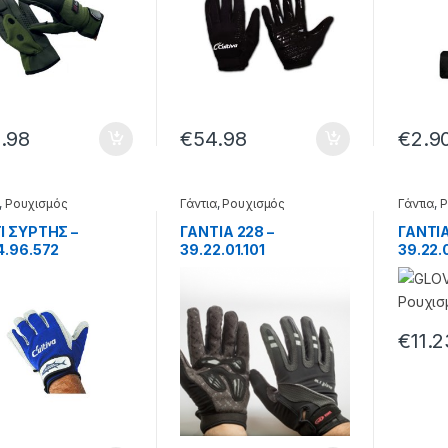
.98
€
54.98
€
2.9
,
Ρουχισμός
Γάντια
,
Ρουχισμός
Γάντια
,
Ρ
Ι ΣΥΡΤΗΣ –
ΓΑΝΤΙΑ 228 –
ΓΑΝΤΙΑ
4.96.572
39.22.01.101
39.22.0
€
11.2