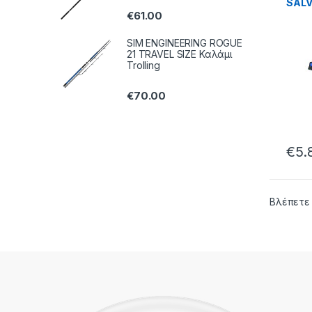
SALV0
€
61.00
SIM ENGINEERING ROGUE
21 TRAVEL SIZE Καλάμι
Trolling
€
70.00
€
5.
Βλέπετε