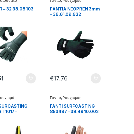
αταδυτικά
Γάντια
,
Ρουχισμός
 – 32.38.08.103
ΓANTIA NEOPREN 3mm
– 39.61.09.932
51
€
17.76
ουχισμός
Γάντια
,
Ρουχισμός
 SURCASTING
ΓΑΝΤΙ SURFCASTING
 T1017 –
853487 – 39.49.10.002
10.001