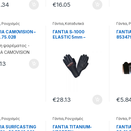
.34
€
16.05
,
Ρουχισμός
Γάντια
,
Καταδυτικά
Γάντια
,
Ρ
ΙΑ CAMOVISION –
ΓΑΝΤΙΑ S-1000
ΓΑΝΤΙ
1.75.028
ELASTIC 5mm –
853479
32.38.08.953
.13
€
28.13
€
5.8
,
Ρουχισμός
Γάντια
,
Ρουχισμός
Γάντια
,
Ρ
ΙΑ SURFCASTING
ΓΑΝΤΙΑ TITANIUM-
ΓΑΝΤΙΑ