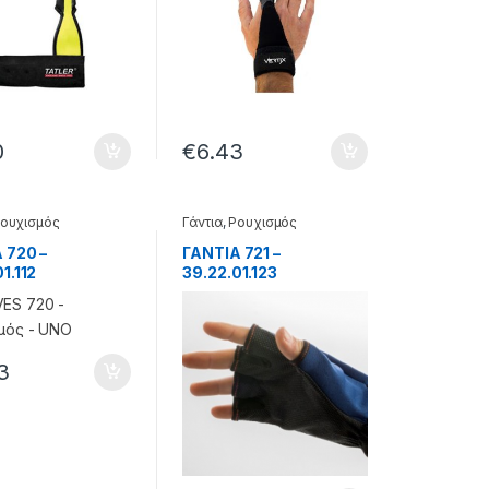
0
€
6.43
ουχισμός
Γάντια
,
Ρουχισμός
 720 –
ΓΑΝΤΙΑ 721 –
1.112
39.22.01.123
3