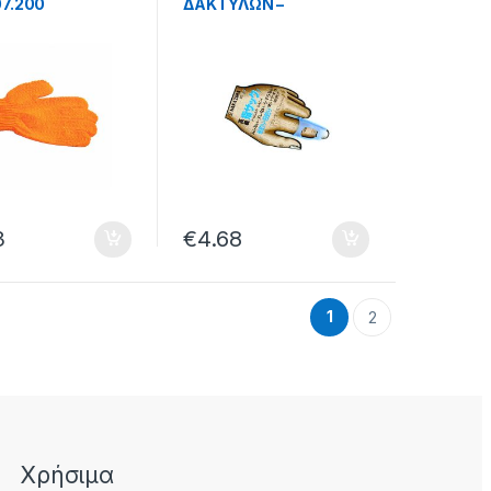
07.200
ΔΑΚΤΥΛΩΝ –
32.47.01.002
3
€
4.68
1
2
Χρήσιμα