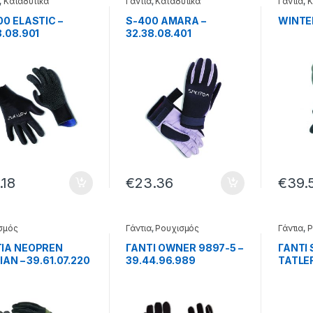
,
Καταδυτικά
Γάντια
,
Καταδυτικά
Γάντια
,
Κ
00 ELASTIC –
S-400 AMARA –
WINTER
8.08.901
32.38.08.401
.18
€
23.36
€
39.
σμός
Γάντια
,
Ρουχισμός
Γάντια
,
Ρ
IA NEOPREN
ΓΑΝΤΙ OWNER 9897-5 –
ΓΑΝΤΙ
IAN – 39.61.07.220
39.44.96.989
TATLER
39.64.