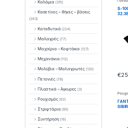
Γάντια
Καλάμια
(315)
S-10
Κασετίνες – θήκες – βάσεις
32.3
(263)
Καταδυτικά
(224)
Μαλαγρές
(77)
Μαχαίρια – Κοφτάκια
(127)
Μηχανάκια
(112)
Μολύβια – Μαλαγρωτές
(120)
€
25
Πετονιές
(78)
Πλαστικά – Άγκυρες
(3)
Ρουχι
Ρουχισμός
(62)
ΓANT
SIBIR
Στριφτάρια
(95)
Συντήρηση
(16)