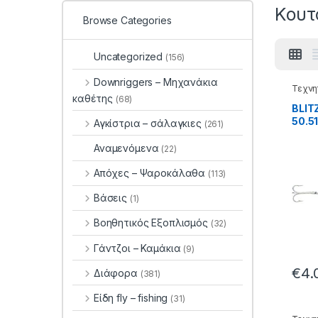
Κουτ
Browse Categories
Uncategorized
(156)
Downriggers – Μηχανάκια
Τεχνη
καθέτης
(68)
BLIT
50.5
Αγκίστρια – σάλαγκιες
(261)
Αναμενόμενα
(22)
Απόχες – Ψαροκάλαθα
(113)
Βάσεις
(1)
Βοηθητικός Εξοπλισμός
(32)
Γάντζοι – Καμάκια
(9)
€
4.
Διάφορα
(381)
Είδη fly – fishing
(31)