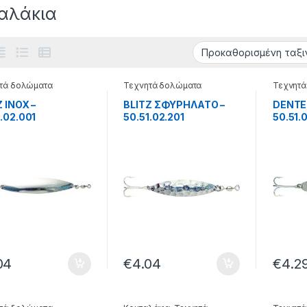
αλάκια
τά δολώματα
Τεχνητά δολώματα
Τεχνητά
Z INOX –
BLITZ ΣΦΥΡΗΛΑΤΟ –
DENTEX
1.02.001
50.51.02.201
50.51.
04
€
4.04
€
4.2