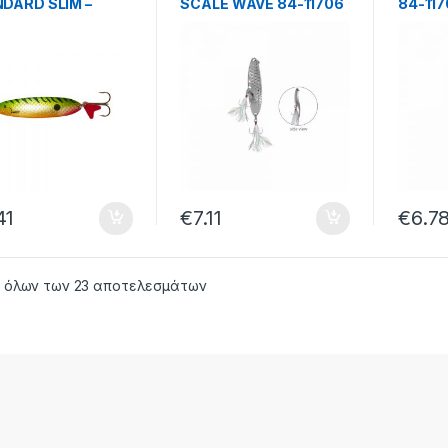
DARD SLIM –
SCALE WAVE 84-11706
84-117
1.05.042
– 50.61.18.706
41
€
7.11
€
6.7
 όλων των 23 αποτελεσμάτων