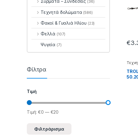
Σύρματα – Συνδέσεις
(36)
Τεχνητά δολώματα
(586)
Φακοί & Γυαλιά Ηλίου
(23)
Φελλά
(107)
€
3.
Ψυγεία
(7)
Τεχνη
Φίλτρα
TROL
50.2
Τιμή
Τιμή:
€0
—
€20
Ελάχιστη τιμή
Μέγιστη τιμή
Φιλτράρισμα