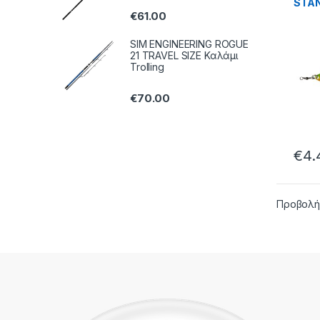
STAN
€
61.00
50.0
SIM ENGINEERING ROGUE
21 TRAVEL SIZE Καλάμι
Trolling
€
70.00
€
4.
Προβολή