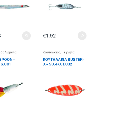
3
€
1.92
 δολώματα
Κουταλάκια
,
Τεχνητά
δολώματα
SPOON –
ΚΟΥΤΑΛΑΚΙΑ BUSTER-
06.001
X – 50.47.01.032