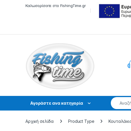
Skip to navigation
Skip to content
Καλωσορίσατε στο FishingTime.gr
Αγοράστε ανα κατηγορία
Αρχική σελίδα
Product Type
Κουταλάκι