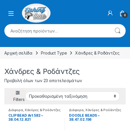
Skip to navigation
Skip to content
0
Αναζήτηση για:
Αρχική σελίδα
Product Type
Χάνδρες & Ροδάντζες
Χάνδρες & Ροδάντζες
Προβολή όλων των 23 αποτελεσμάτων
Filters
Διάφορα
,
Χάνδρες & Ροδάντζες
Διάφορα
,
Χάνδρες & Ροδάντζες
CLIP BEAD Art 582 –
DOODLE BEADS –
38.04.12.821
38.47.02.156