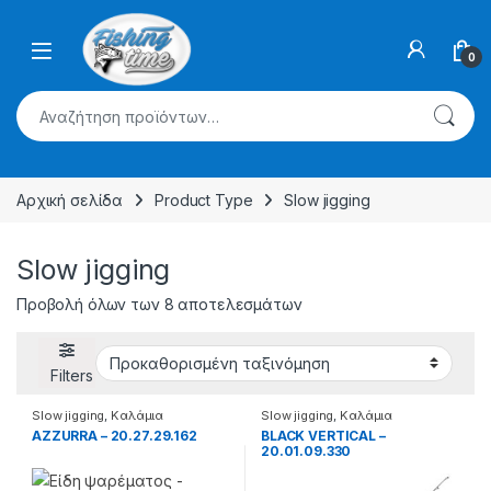
Skip to navigation
Skip to content
0
Αναζήτηση για:
Αρχική σελίδα
Product Type
Slow jigging
Slow jigging
Προβολή όλων των 8 αποτελεσμάτων
Filters
Slow jigging
,
Καλάμια
Slow jigging
,
Καλάμια
AZZURRA – 20.27.29.162
BLACK VERTICAL –
20.01.09.330