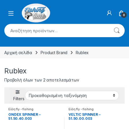
Skip to navigation
Skip to content
0
Αναζήτηση για:
Αρχική σελίδα
Product Brand
Rublex
Rublex
Προβολή όλων των 2 αποτελεσμάτων
Filters
Είδη fly - fishing
Είδη fly - fishing
ONDEX SPINNER –
VELTIC SPINNER –
51.50.40.003
51.50.00.003