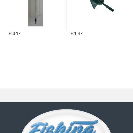
€
4.17
€
1.37