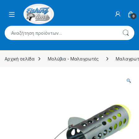
Skip to navigation
Skip to content
0
Αναζήτηση για:
Αρχική σελίδα
Μολύβια - Μαλαγρωτές
Μαλαγρωτ