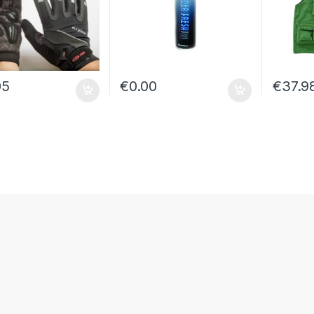
05
€
0.00
€
37.9