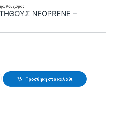
νης
,
Ρουχισμός
ΤΗΘΟΥΣ NEOPRENE –
EOPRENE - 39.61.86.171 quantity
Προσθήκη στο καλάθι