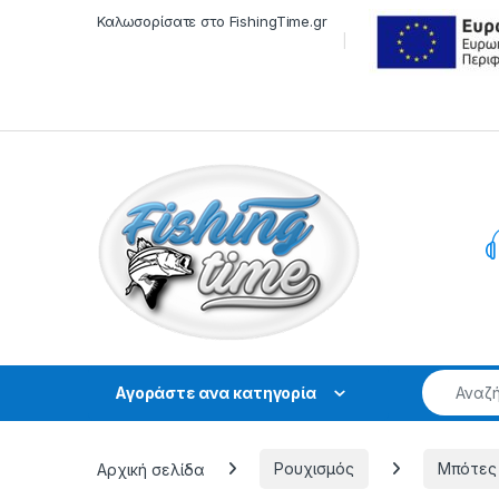
Skip to navigation
Skip to content
Καλωσορίσατε στο FishingTime.gr
Αγοράστε ανα κατηγορία
Αρχική σελίδα
Ρουχισμός
Μπότες