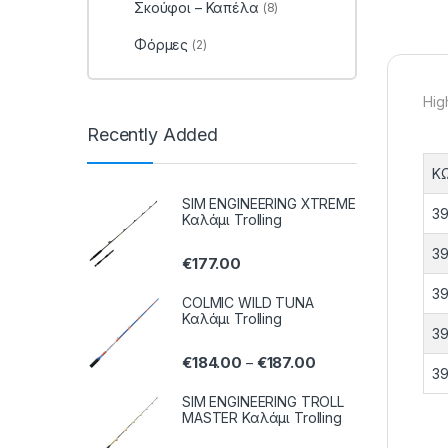
Σκούφοι – Καπέλα
(8)
Φόρμες
(2)
Hig
Recently Added
Κ
SIM ENGINEERING XTREME
39
Καλάμι Trolling
39
€
177.00
39
COLMIC WILD TUNA
Καλάμι Trolling
39
€
184.00
€
187.00
–
39
SIM ENGINEERING TROLL
MASTER Καλάμι Trolling