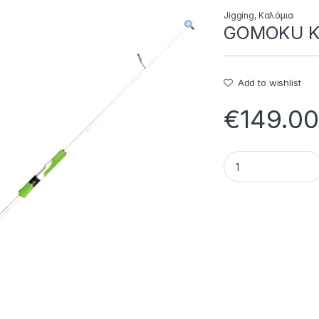
Jigging
,
Καλάμια
GOMOKU KEI
Add to wishlist
€
149.0
GOMOKU KEIRYO - 2