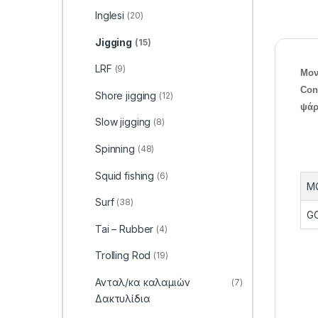
Inglesi
(20)
Jigging
(15)
LRF
(9)
Μον
Con
Shore jigging
(12)
ψάρ
Slow jigging
(8)
Spinning
(48)
Squid fishing
(6)
M
Surf
(38)
G
Tai – Rubber
(4)
Trolling Rod
(19)
Ανταλ/κα καλαμιών
(7)
Δακτυλίδια