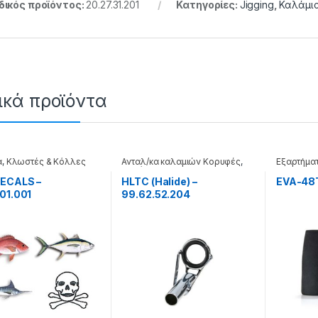
ικός προϊόντος:
20.27.31.201
Κατηγορίες:
Jigging
,
Καλάμι
ικά προϊόντα
α
,
Κλωστές & Κόλλες
Ανταλ/κα καλαμιών Κορυφές
,
Εξαρτήμα
ής
Καλάμια
DECALS –
HLTC (Halide) –
EVA-48T
01.001
99.62.52.204