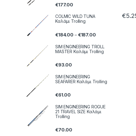
€
177.00
€
5.2
COLMIC WILD TUNA
Καλάμι Trolling
€
184.00
€
187.00
–
SIM ENGINEERING TROLL
MASTER Καλάμι Trolling
€
93.00
SIM ENGINEERING
SEAFARER Καλάμι Trolling
€
61.00
SIM ENGINEERING ROGUE
21 TRAVEL SIZE Καλάμι
Trolling
€
70.00