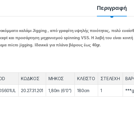
Περιγραφή
οκόμματο καλάμι Jigging , από γραφίτη υψηλής ποιότητας, πολύ ευαίσθ
cept και προσάρτηση μηχανισμού spinning VSS. Η λαβή του είναι κοντή 
εμα micro jigging. Ιδανικά για πλάνα βάρους έως 40gr.
OD
ΚΩΔΙΚΟΣ
ΜΗΚΟΣ
ΚΛΕΙΣΤΟ
ΣΤΕΛΕΧΗ
ΒΑΡ
OS601UL
20.27.31.201
1,80m (6’0”)
180cm
1
***g