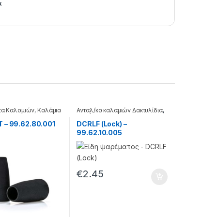
α
τα Καλαμιών
,
Καλάμια
Ανταλ/κα καλαμιών Δακτυλίδια
,
Καλάμια
 – 99.62.80.001
DCRLF (Lock) –
99.62.10.005
€
2.45