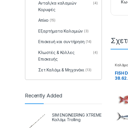
Κωδ
Ανταλ/κα καλαμιών
(4)
Κορυφές
Απίκο
(15)
Εξαρτήματα Καλαμιών
(3)
Σχετ
Επισκευή και συντήρηση
(14)
Κλωστές & Κόλλες
(4)
Επισκευής
Καλάμι
Επισκευ
Σετ Καλάμι & Μηχανάκι
(13)
FISH 
38.62.
Recently Added
SIM ENGINEERING XTREME
Καλάμι Trolling