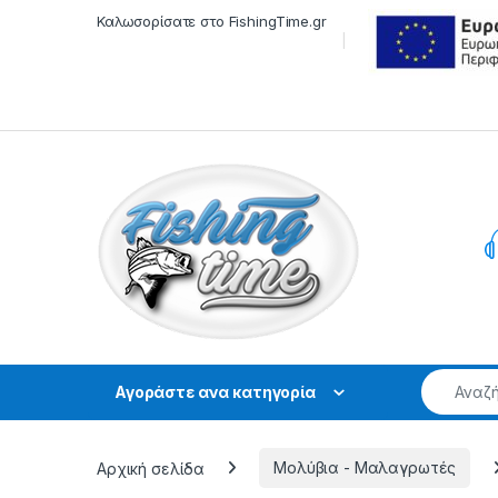
Skip to navigation
Skip to content
Καλωσορίσατε στο FishingTime.gr
Αγοράστε ανα κατηγορία
Αρχική σελίδα
Μολύβια - Μαλαγρωτές