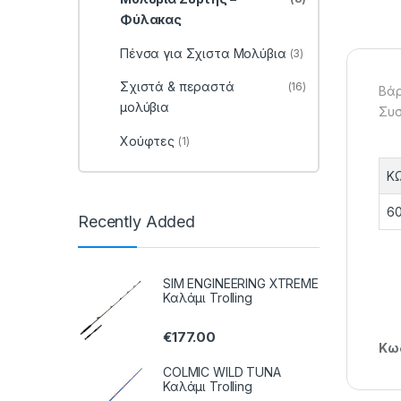
Φύλακας
Πένσα για Σχιστα Μολύβια
(3)
Σχιστά & περαστά
(16)
Βάρ
μολύβια
Συσκ
Χούφτες
(1)
Κ
60
Recently Added
SIM ENGINEERING XTREME
Καλάμι Trolling
€
177.00
Κωδ
COLMIC WILD TUNA
Καλάμι Trolling