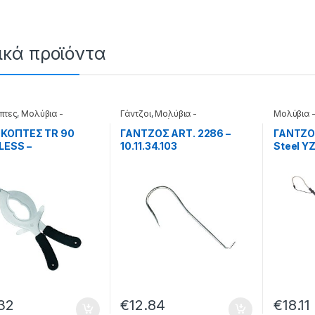
ικά προϊόντα
πτες
,
Μολύβια -
Γάντζοι
,
Μολύβια -
Μολύβια 
ρωτές
Μαλαγρωτές
ΚΟΠΤΕΣ TR 90
ΓΑΝΤΖΟΣ ART. 2286 –
ΓΑΝΤΖΟ
LESS –
10.11.34.103
Steel YZ
.05.002
33.22.9
32
€
12.84
€
18.11