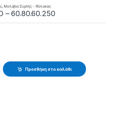
ές
,
Μολύβια Συρτής - Φύλακας
 – 60.80.60.250
.60.250 quantity
Προσθήκη στο καλάθι