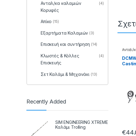
Ανταλ/κα καλαμιών
(4)
Κορυφές
Απίκο
Σχετ
(15)
Εξαρτήματα Καλαμιών
(3)
Επισκευή και συντήρηση
(14)
Ανταλ/κ
Καλάμι
Κλωστές & Κόλλες
(4)
DCMW 
Επισκευής
Castin
Σετ Καλάμι & Μηχανάκι
(13)
Recently Added
SIM ENGINEERING XTREME
Καλάμι Trolling
€
44.