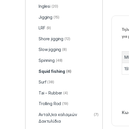
Inglesi
(20)
Jigging
(15)
LRF
(9)
Τηλ
για
Shore jigging
(12)
Slow jigging
(8)
M
Spinning
(48)
1
Squid fishing
(6)
Surf
(38)
Tai – Rubber
(4)
Trolling Rod
(19)
Κωδ
Ανταλ/κα καλαμιών
(7)
Δακτυλίδια