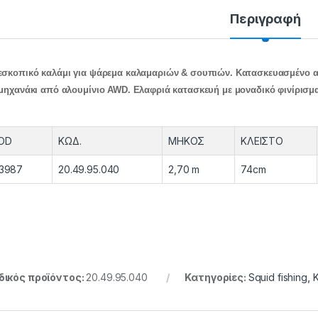
Περιγραφή
εσκοπικό καλάμι για ψάρεμα καλαμαριών & σουπιών. Κατασκευασμένο απ
 μηχανάκι από αλουμίνιο AWD. Ελαφριά κατασκευή με μοναδικό φινίρισμα
OD
ΚΩΔ.
ΜΗΚΟΣ
ΚΛΕΙΣΤΟ
93987
20.49.95.040
2,70 m
74cm
ικός προϊόντος:
20.49.95.040
Κατηγορίες:
Squid fishing
,