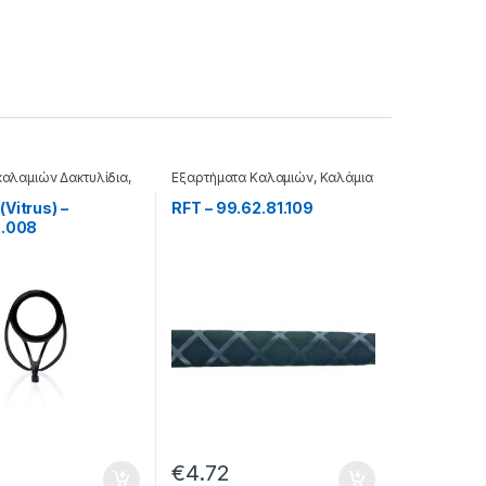
καλαμιών Δακτυλίδια
,
Εξαρτήματα Καλαμιών
,
Καλάμια
Vitrus) –
RFT – 99.62.81.109
2.008
€
4.72