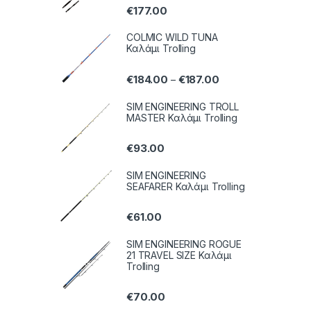
€
177.00
COLMIC WILD TUNA
Καλάμι Trolling
€
184.00
€
187.00
–
SIM ENGINEERING TROLL
MASTER Καλάμι Trolling
€
93.00
SIM ENGINEERING
SEAFARER Καλάμι Trolling
€
61.00
SIM ENGINEERING ROGUE
21 TRAVEL SIZE Καλάμι
Trolling
€
70.00