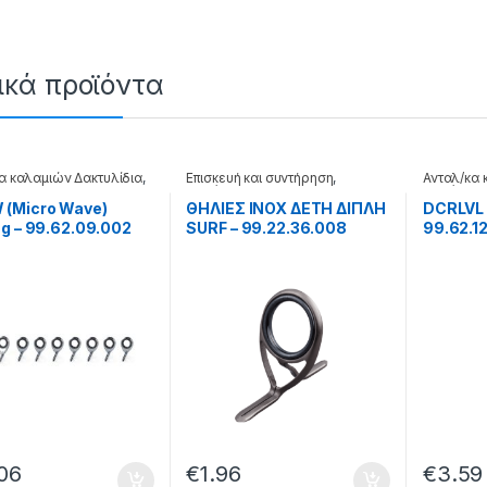
ικά προϊόντα
α καλαμιών Δακτυλίδια
,
Επισκευή και συντήρηση
,
Ανταλ/κα 
α
Καλάμια
Καλάμια
(Micro Wave)
ΘΗΛΙΕΣ INOX ΔΕΤΗ ΔΙΠΛΗ
DCRLVL (
g – 99.62.09.002
SURF – 99.22.36.008
99.62.1
06
€
1.96
€
3.59