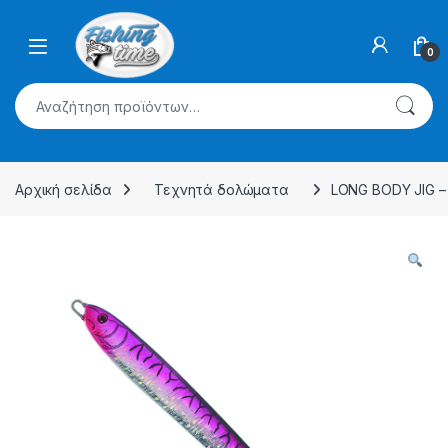
Skip to navigation
Skip to content
0
Αναζήτηση για:
Αρχική σελίδα
Τεχνητά δολώματα
LONG BODY JIG – 2