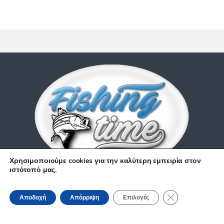
Χρησιμοποιούμε cookies για την καλύτερη εμπειρία στον
ιστότοπό μας.
Έχετε απορίες;
Κλείσιμο του Coo
210 9514 529
Αποδοχή
Απόρριψη
Επιλογές