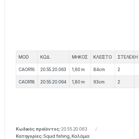
MOD
ΚΩΔ.
ΜΗΚΟΣ
ΚΛΕΙΣΤΟ
ΣΤΕΛΕΧΗ
CAOR16
20.55.20.063
1,60 m
84cm
2
CAOR18
20.55.20.064
1,80 m
93cm
2
Κωδικός προϊόντος:
20.55.20.063
Κατηγορίες:
Squid fishing
,
Καλάμια