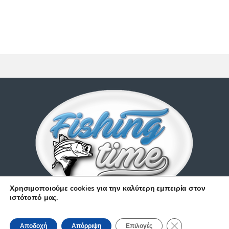
Χρησιμοποιούμε cookies για την καλύτερη εμπειρία στον
ιστότοπό μας.
Έχετε απορίες;
Κλείσιμο του Coo
210 9514 529
Αποδοχή
Απόρριψη
Επιλογές