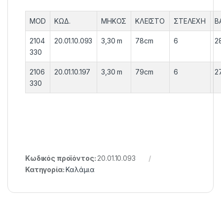
MOD
ΚΩΔ.
ΜΗΚΟΣ
ΚΛΕΙΣΤΟ
ΣΤΕΛΕΧΗ
Β
2104
20.01.10.093
3,30 m
78cm
6
2
330
2106
20.01.10.197
3,30 m
79cm
6
2
330
Κωδικός προϊόντος:
20.01.10.093
Κατηγορία:
Καλάμια