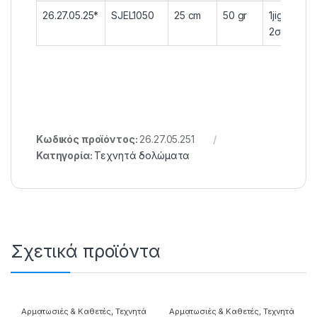
26.27.05.25*
SJEL1050
25 cm
50 gr
1jig head /
2σώματα
Κωδικός προϊόντος:
26.27.05.251
Κατηγορία:
Τεχνητά δολώματα
Σχετικά προϊόντα
Αρματωσιές & Καθετές
,
Τεχνητά
Αρματωσιές & Καθετές
,
Τεχνητά