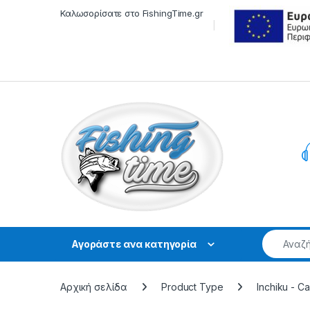
Skip to navigation
Skip to content
Καλωσορίσατε στο FishingTime.gr
Αγοράστε ανα κατηγορία
Αρχική σελίδα
Product Type
Inchiku - C