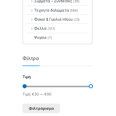
Σύρματα – Συνδέσεις
(36)
Τεχνητά δολώματα
(586)
Φακοί & Γυαλιά Ηλίου
(23)
Φελλά
(107)
Ψυγεία
(7)
Φίλτρα
Τιμή
Τιμή:
€30
—
€90
Ελάχιστη τιμή
Μέγιστη τιμή
Φιλτράρισμα