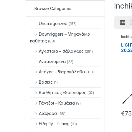
Inch
Browse Categories
Uncategorized
(156)
Downriggers – Μηχανάκια
Inchik
Rubbe
καθέτης
(68)
LIGH
20.2
Αγκίστρια – σάλαγκιες
(261)
Αναμενόμενα
(22)
Απόχες – Ψαροκάλαθα
(113)
Βάσεις
(1)
Βοηθητικός Εξοπλισμός
(32)
Γάντζοι – Καμάκια
(9)
€
75
Διάφορα
(381)
Είδη fly – fishing
(31)