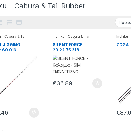
iku - Cabura & Tai-Rubber
u - Cabura & Tai-
Inchiku - Cabura & Tai-
Inchiku 
r
,
Καλάμια
Rubber
,
Καλάμια
Rubber
,
T JIGGING –
SILENT FORCE –
ZOGA –
2.60.016
20.22.75.318
€
36.89
.46
€
87.