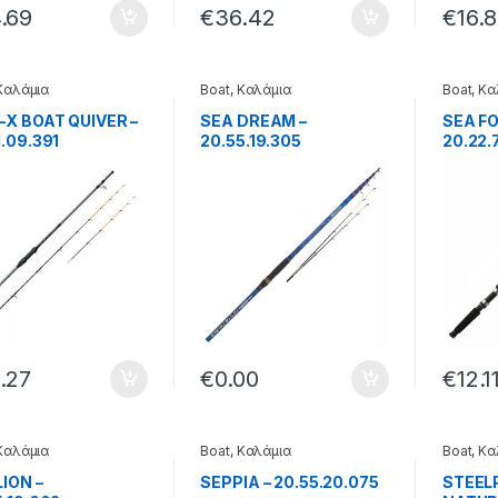
.69
€
36.42
€
16.
Καλάμια
Boat
,
Καλάμια
Boat
,
Κα
-X BOAT QUIVER –
SEA DREAM –
SEA FO
1.09.391
20.55.19.305
20.22.
-306
.27
€
0.00
€
12.1
Καλάμια
Boat
,
Καλάμια
Boat
,
Κα
LION –
SEPPIA – 20.55.20.075
STEEL