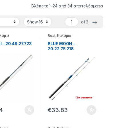
Βλέπετε 1–24 από 34 αποτελέσματα
→
of 2
λάμια
Boat
,
Καλάμια
 – 20.49.27.723
BLUE MOON –
20.22.75.218
14
€
33.83