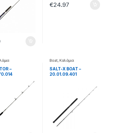
€
24.97
0
λάμια
Boat
,
Καλάμια
TOR –
SALT-X BOAT –
70.014
20.01.09.401