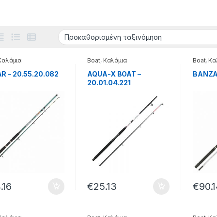
Καλάμια
Boat
,
Καλάμια
Boat
,
Κα
R – 20.55.20.082
AQUA-X BOAT –
BANZAI
20.01.04.221
.16
€
25.13
€
90.