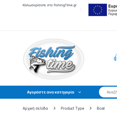
Skip to navigation
Skip to content
Καλωσορίσατε στο FishingTime.gr
Αγοράστε ανα κατηγορία
Αρχική σελίδα
Product Type
Boat