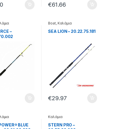
80
€
61.66
λάμια
Boat
,
Καλάμια
RCE –
SEA LION – 20.22.75.181
70.002
1
€
29.97
λάμια
Καλάμια
POWER® BLUE
STERN PRO –