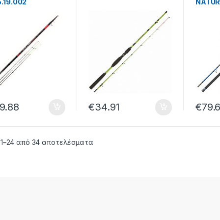
5.19.002
NATUR 
9.88
€
34.91
€
79.6
 1–24 από 34 αποτελέσματα