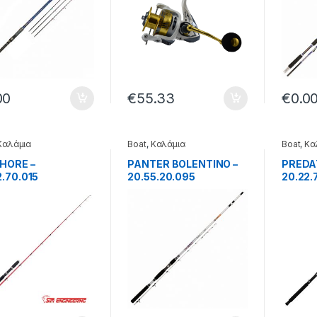
00
€
55.33
€
0.0
Καλάμια
Boat
,
Καλάμια
Boat
,
Κα
HORE –
PANTER BOLENTINO –
PREDA
2.70.015
20.55.20.095
20.22.