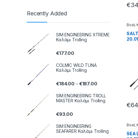
€
34
Recently Added
Boat
,
SALT
SIM ENGINEERING XTREME
20.0
Καλάμι Trolling
€
177.00
COLMIC WILD TUNA
Καλάμι Trolling
€
184.00
€
187.00
–
SIM ENGINEERING TROLL
MASTER Καλάμι Trolling
€
64
€
93.00
Boat
,
SIM ENGINEERING
SEAFARER Καλάμι Trolling
SEA 