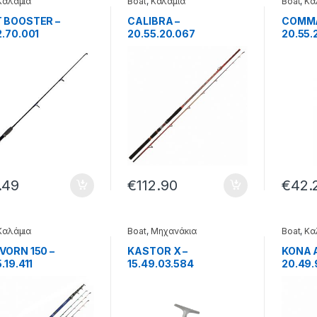
Καλάμια
Boat
,
Καλάμια
Boat
,
Κα
 BOOSTER –
CALIBRA –
COMMA
2.70.001
20.55.20.067
20.55.
.49
€
112.90
€
42.
Καλάμια
Boat
,
Μηχανάκια
Boat
,
Κα
VORN 150 –
KASTOR X –
KONA 
.19.411
15.49.03.584
20.49.