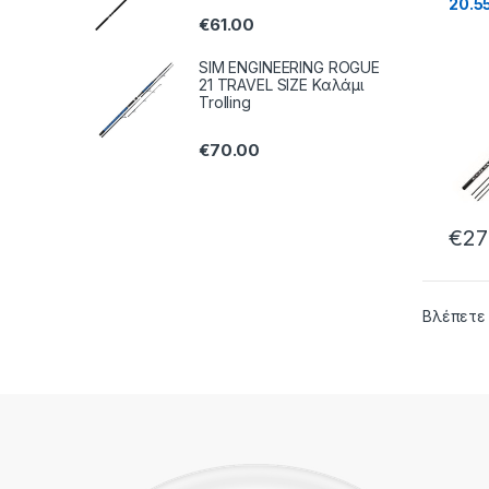
20.5
€
61.00
SIM ENGINEERING ROGUE
21 TRAVEL SIZE Καλάμι
Trolling
€
70.00
€
27
Βλέπετε