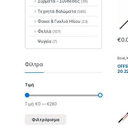
Σύρματα – Συνδέσεις
(36)
Τεχνητά δολώματα
(586)
Φακοί & Γυαλιά Ηλίου
(23)
Φελλά
(107)
€
0.
Ψυγεία
(7)
Boat
,
Φίλτρα
OFFS
20.2
Τιμή
Τιμή:
€0
—
€280
Ελάχιστη τιμή
Μέγιστη τιμή
Φιλτράρισμα