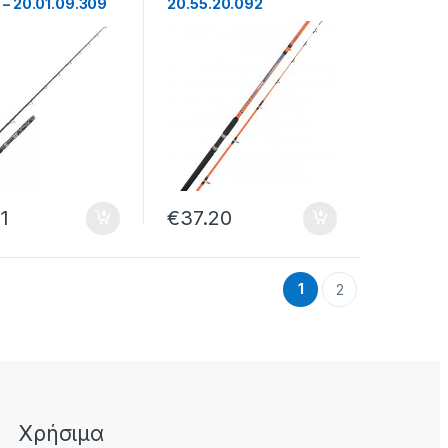
– 20.01.09.309
20.55.20.092
1
€
37.20
1
2
Χρήσιμα